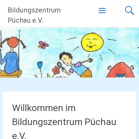
Zum
Bildungszentrum
Inhalt
springen
Püchau e.V.
Willkommen im
Bildungszentrum Püchau
e.V.